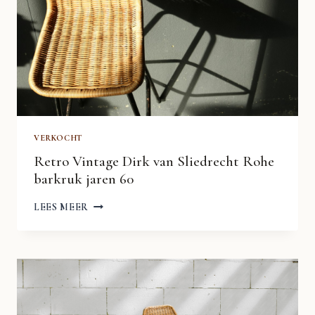
VERKOCHT
Retro Vintage Dirk van Sliedrecht Rohe
barkruk jaren 60
RETRO
LEES MEER
VINTAGE
DIRK
VAN
SLIEDRECHT
ROHE
BARKRUK
JAREN
60