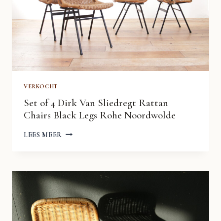
VERKOCHT
Set of 4 Dirk Van Sliedregt Rattan
Chairs Black Legs Rohe Noordwolde
SET
LEES MEER
OF
4
DIRK
VAN
SLIEDREGT
RATTAN
CHAIRS
BLACK
LEGS
ROHE
NOORDWOLDE