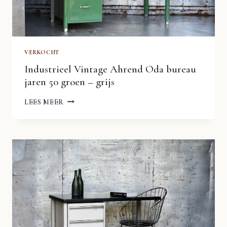
VERKOCHT
Industrieel Vintage Ahrend Oda bureau
jaren 50 groen – grijs
INDUSTRIEEL
LEES MEER
VINTAGE
AHREND
ODA
BUREAU
JAREN
50
GROEN
–
GRIJS