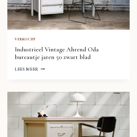
VERKOCHT
Industrieel Vintage Ahrend Oda
bureautje jaren 50 zwart blad
INDUSTRIEEL
LEES MEER
VINTAGE
AHREND
ODA
BUREAUTJE
JAREN
50
ZWART
BLAD