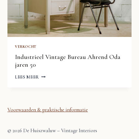
VERKOCHT
Industrieel Vintage Bureau Ahrend Oda
jaren 50
INDUSTRIEEL
LEES MEER
VINTAGE
BUREAU
AHREND
ODA
JAREN
50
Voorwaarden & praktische informatie
© 2026 De Huiszwaluw – Vintage Interiors