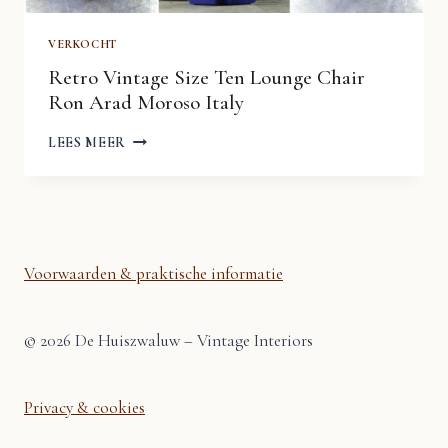
VERKOCHT
Retro Vintage Size Ten Lounge Chair
Ron Arad Moroso Italy
RETRO
LEES MEER
VINTAGE
SIZE
TEN
LOUNGE
CHAIR
RON
ARAD
MOROSO
Voorwaarden & praktische informatie
ITALY
© 2026 De Huiszwaluw – Vintage Interiors
Privacy & cookies