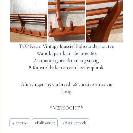
TOP Retro Vintage Massief Palissander houten
Wandkapstok uit de jaren 60.
Zeer mooi gemaakt en erg stevig.
8 Kapstokhaken en een hoedenplank.
Afmetingen: 95 cm breed, 26 cm diep en 22 cm
hoog.
* VERKOCHT *
Bericht
#
Jaren 60
#
Palissander
#
Wandkapstok
tags: