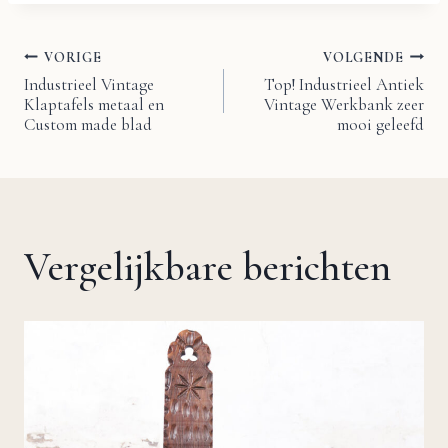
VORIGE
VOLGENDE
Bericht
Industrieel Vintage
Top! Industrieel Antiek
Klaptafels metaal en
Vintage Werkbank zeer
navigatie
Custom made blad
mooi geleefd
Vergelijkbare berichten