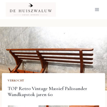
Doorgaan
naar
inhoud
VERKOCHT
TOP Retro Vintage Massief Palissander
Wandkapstok jaren 60