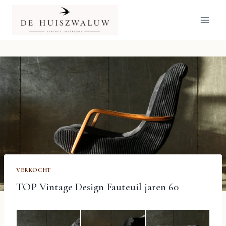
Doorgaan
naar
inhoud
VERKOCHT
TOP Vintage Design Fauteuil jaren 60