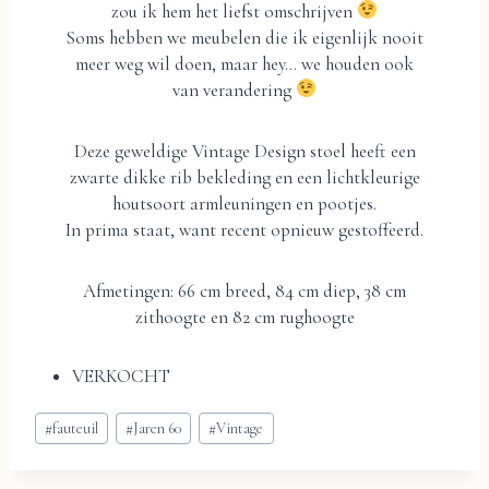
zou ik hem het liefst omschrijven
Soms hebben we meubelen die ik eigenlijk nooit
meer weg wil doen, maar hey… we houden ook
van verandering
Deze geweldige Vintage Design stoel heeft een
zwarte dikke rib bekleding en een lichtkleurige
houtsoort armleuningen en pootjes.
In prima staat, want recent opnieuw gestoffeerd.
Afmetingen: 66 cm breed, 84 cm diep, 38 cm
zithoogte en 82 cm rughoogte
VERKOCHT
Bericht
#
fauteuil
#
Jaren 60
#
Vintage
tags: