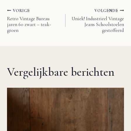
VORIGE
VOLGENDE
Bericht
Retro Vintage Bureau
Uniek! Industrieel Vintage
jaren 60 zwart – teak-
Jeans Schoolstoelen
navigatie
groen
gestoffeerd
Vergelijkbare berichten