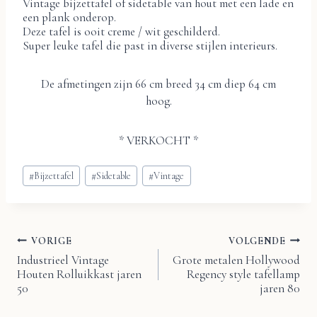
Vintage bijzettafel of sidetable van hout met een lade en
een plank onderop.
Deze tafel is ooit creme / wit geschilderd.
Super leuke tafel die past in diverse stijlen interieurs.
De afmetingen zijn 66 cm breed 34 cm diep 64 cm
hoog.
* VERKOCHT *
Bericht
#
Bijzettafel
#
Sidetable
#
Vintage
tags:
VORIGE
VOLGENDE
Bericht
Industrieel Vintage
Grote metalen Hollywood
Houten Rolluikkast jaren
Regency style tafellamp
navigatie
50
jaren 80