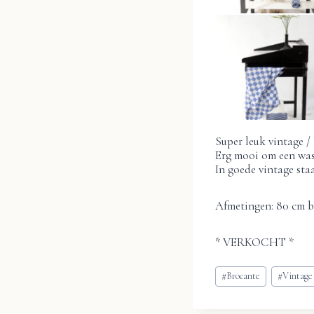
Super leuk vintage /
Erg mooi om een was
In goede vintage staa
Afmetingen: 80 cm b
* VERKOCHT *
Bericht
#
Brocante
#
Vintage
tags: