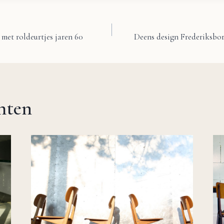
met roldeurtjes jaren 60
Deens design Frederiksbor
chten