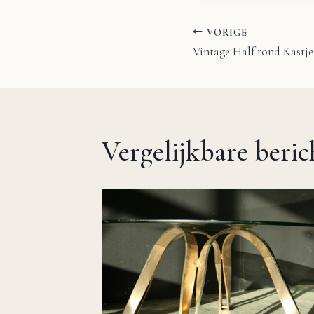
VORIGE
Bericht
Vintage Half rond Kastje 
navigatie
Vergelijkbare beri