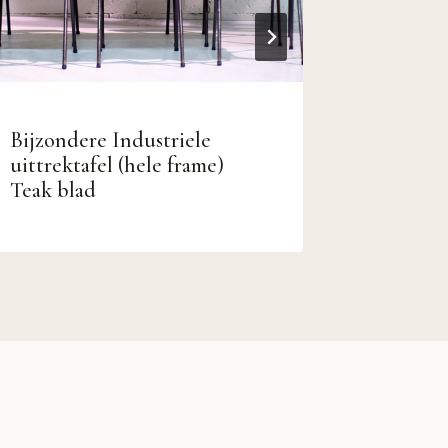
Bijzondere Industriele
Industr
uittrektafel (hele frame)
Tekenta
Teak blad
Schoolta