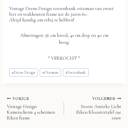
Vintage Deens Design voetenbank ottoman van zwart
leer en teakhouten frame uit de jaren 60.
Altijd handig om erbij te hebben!
Afmetingen: 56 cm breed, 41 cm diep en 40 cm
hoog.
* VERKOCHT *
Bericht
#
Deens Design
#
Ottoman
#
Voetenbank
tags:
VORIGE
VOLGENDE
Bericht
Vintage Design
Stoere Antieke Licht
Kamerscherm 4 schermen
Eiken Kloostertafel 19e
navigatie
Eiken frame
eeuw