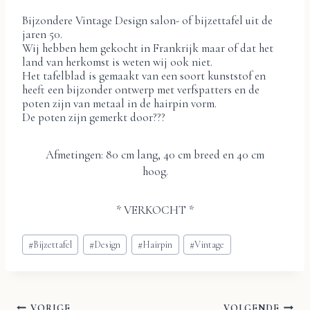
Bijzondere Vintage Design salon- of bijzettafel uit de
jaren 50.
Wij hebben hem gekocht in Frankrijk maar of dat het
land van herkomst is weten wij ook niet.
Het tafelblad is gemaakt van een soort kunststof en
heeft een bijzonder ontwerp met verfspatters en de
poten zijn van metaal in de hairpin vorm.
De poten zijn gemerkt door???
Afmetingen: 80 cm lang, 40 cm breed en 40 cm
hoog.
* VERKOCHT *
Bericht
#
Bijzettafel
#
Design
#
Hairpin
#
Vintage
tags:
VORIGE
VOLGENDE