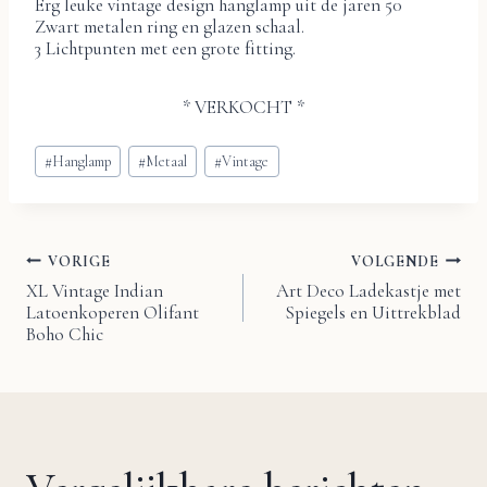
Erg leuke vintage design hanglamp uit de jaren 50
Zwart metalen ring en glazen schaal.
3 Lichtpunten met een grote fitting.
* VERKOCHT *
Bericht
#
Hanglamp
#
Metaal
#
Vintage
tags:
VORIGE
VOLGENDE
Bericht
XL Vintage Indian
Art Deco Ladekastje met
Latoenkoperen Olifant
Spiegels en Uittrekblad
navigatie
Boho Chic