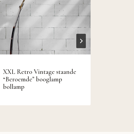
XXL Retro Vintage staande
Industr
“Beroemde” booglamp
dressoir
bollamp