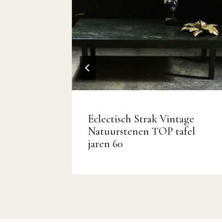
Eclectisch Strak Vintage
” bank
Natuurstenen TOP tafel
jaren 60