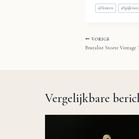
Bericht
#
Houten
#
Spijlenst
tags:
VORIGE
Bericht
Brutalist Stoere Vintage 
navigatie
Vergelijkbare beri