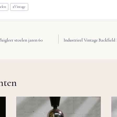
oelen
#
Vintage
Tuigleer stoelen jaren 60
Industrieel Vintage Backfield
chten