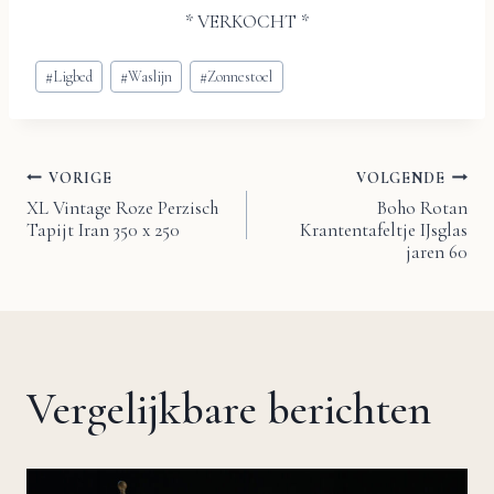
* VERKOCHT *
Bericht
#
Ligbed
#
Waslijn
#
Zonnestoel
tags:
VORIGE
VOLGENDE
Bericht
XL Vintage Roze Perzisch
Boho Rotan
Tapijt Iran 350 x 250
Krantentafeltje IJsglas
navigatie
jaren 60
Vergelijkbare berichten