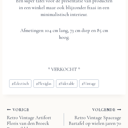
Een super tafel voor de presentatie van producten
in een winkel maar ook blijzonder fraai in een
minimalistisch interieur.
Afmetingen: 104 cm lang, 73 cm diep en 85 cm
hoog.
* VERKOCHT *
Bericht
#
Eclectisch
#
Plexiglas
#
Sidetable
#
Vintage
tags:
VORIGE
VOLGENDE
Bericht
Retro Vintage Artifort
Retro Vintage Spaceage
Floris van den Broeck
Bartafel op wielen jaren 70