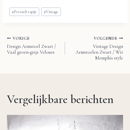
Bericht
#
Perzisch tapijt
#
Vintage
tags:
VORIGE
VOLGENDE
Bericht
Design Armstoel Zwart /
Vintage Design
Vaal groen-grijs Velours
Armstoelen Zwart / Wit
navigatie
Memphis style
Vergelijkbare berichten