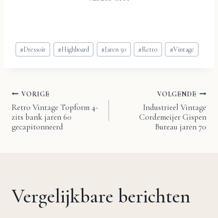
Bericht
#
Dressoir
#
Highboard
#
Jaren 50
#
Retro
#
Vintage
tags:
VORIGE
VOLGENDE
Bericht
Retro Vintage Topform 4-
Industrieel Vintage
zits bank jaren 60
Cordemeijer Gispen
navigatie
gecapitonneerd
Bureau jaren 70
Vergelijkbare berichten