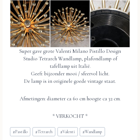
Super gave grote Valenti Milano Pistillo Design
Studio Tetrarch Wandlamp, plafondlamp of
tafellamp uit Italië.
Geeft bijzonder mooi / sfeervol licht.
De lamp is in originele goede vintage staat.
Afmetingen: diameter ca 60 cm hoogte ca 32 cm.
* VERKOCHT *
Bericht
#
Pastillo
#
Tetrarch
#
Valenti
#
Wandlamp
tags: