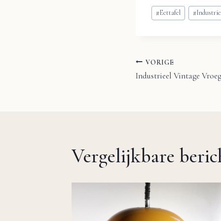
Bericht
#
Eettafel
#
Industrie
tags:
VORIGE
Bericht
Industrieel Vintage Vroeg
navigatie
Vergelijkbare beri