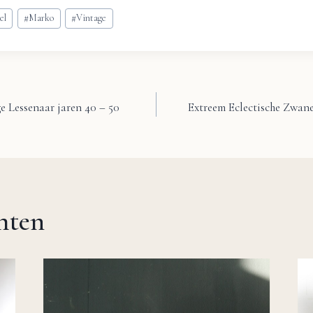
el
#
Marko
#
Vintage
e Lessenaar jaren 40 – 50
Extreem Eclectische Zwane
chten