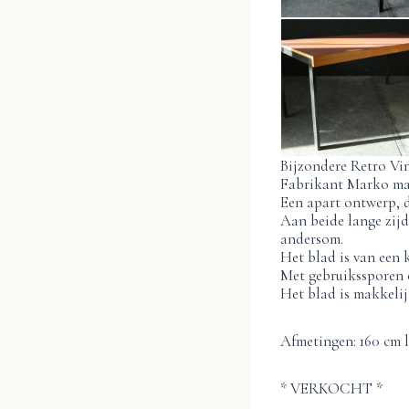
Bijzondere Retro Vin
Fabrikant Marko maak
Een apart ontwerp, d
Aan beide lange zijde
andersom.
Het blad is van een 
Met gebruikssporen o
Het blad is makkelij
Afmetingen: 160 cm l
* VERKOCHT *