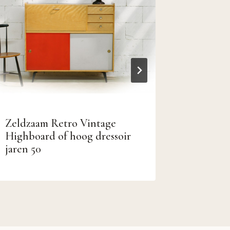
Zeldzaam Retro Vintage
Carl Sas
Highboard of hoog dressoir
Schoolst
jaren 50