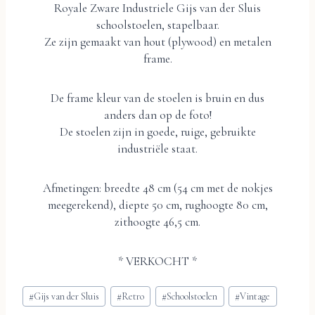
Royale Zware Industriele Gijs van der Sluis
schoolstoelen, stapelbaar.
Ze zijn gemaakt van hout (plywood) en metalen
frame.
De frame kleur van de stoelen is bruin en dus
anders dan op de foto!
De stoelen zijn in goede, ruige, gebruikte
industriële staat.
Afmetingen: breedte 48 cm (54 cm met de nokjes
meegerekend), diepte 50 cm, rughoogte 80 cm,
zithoogte 46,5 cm.
* VERKOCHT *
Bericht
#
Gijs van der Sluis
#
Retro
#
Schoolstoelen
#
Vintage
tags: