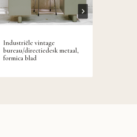
Industriële vintage
XL Vint
bureau/directiedesk metaal,
wandkle
formica blad
hinden” 