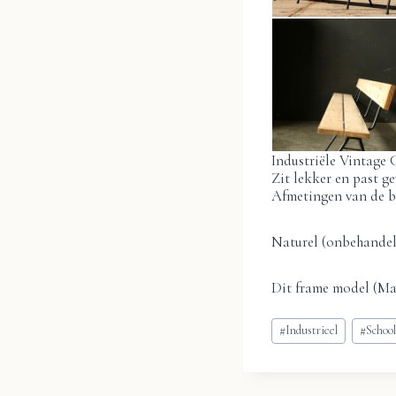
Industriële Vintage
Zit lekker en past ge
Afmetingen van de ba
Naturel (onbehandeld
Dit frame model (M
Bericht
#
Industrieel
#
School
tags: