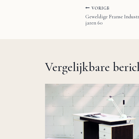
VORIGE
Bericht
Geweldige Franse Industr
jaren 60
navigatie
Vergelijkbare beri