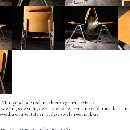
el Vintage schoolstoelen achterop gemerkt Marko.
eeste in goede staat, de metalen delen wat ruig en dat maakt ze jui
eweldig en uren tafelen in deze stoelen een makkie.
eed, 52 cm diep en zithoogte ca 46 cm.