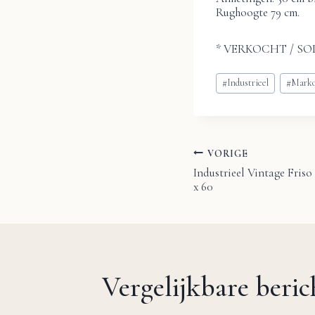
Rughoogte 79 cm.
* VERKOCHT / SO
Bericht
#
Industrieel
#
Mark
tags:
VORIGE
Bericht
Industrieel Vintage Friso
x 60
navigatie
Vergelijkbare beri