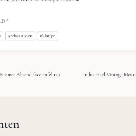
LD *
o
#
Schoolstoelen
#
Vintage
 Kramer Ahrend facettafel 120
Industrieel Vintage Meur
chten