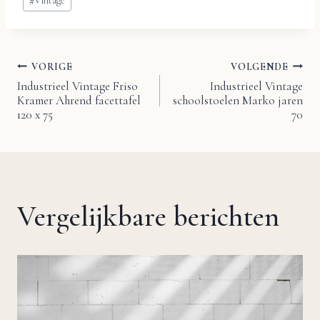
#
Vintage
VORIGE
VOLGENDE
Bericht
Industrieel Vintage Friso
Industrieel Vintage
Kramer Ahrend facettafel
schoolstoelen Marko jaren
navigatie
120 x 75
70
Vergelijkbare berichten