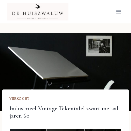
Doorgaan
naar
inhoud
VERKOCHT
Industrieel Vintage Tekentafel zwart metaal
jaren 60