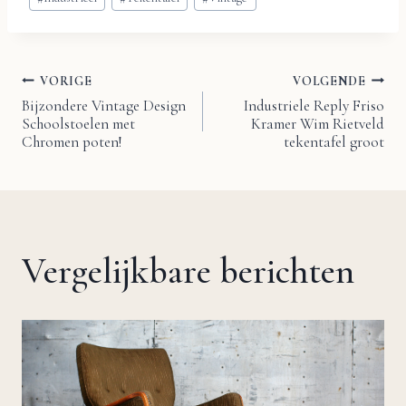
tags:
VORIGE
VOLGENDE
Bericht
Bijzondere Vintage Design
Industriele Reply Friso
Schoolstoelen met
Kramer Wim Rietveld
navigatie
Chromen poten!
tekentafel groot
Vergelijkbare berichten