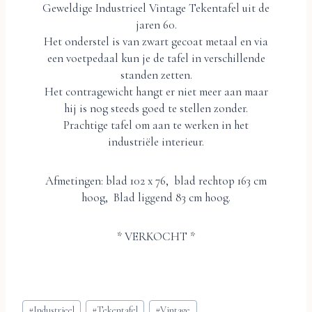
Geweldige Industrieel Vintage Tekentafel uit de
jaren 60.
Het onderstel is van zwart gecoat metaal en via
een voetpedaal kun je de tafel in verschillende
standen zetten.
Het contragewicht hangt er niet meer aan maar
hij is nog steeds goed te stellen zonder.
Prachtige tafel om aan te werken in het
industriële interieur.
Afmetingen: blad 102 x 76, blad rechtop 163 cm
hoog, Blad liggend 83 cm hoog.
* VERKOCHT *
Bericht
#
Industrieel
#
Tekentafel
#
Vintage