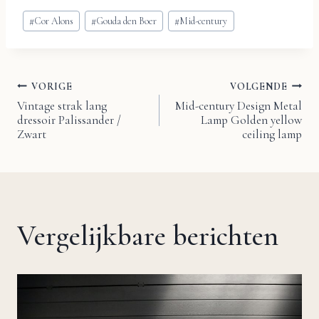
Bericht
#
Cor Alons
#
Gouda den Boer
#
Mid-century
tags:
VORIGE
VOLGENDE
Bericht
Vintage strak lang
Mid-century Design Metal
dressoir Palissander /
Lamp Golden yellow
navigatie
Zwart
ceiling lamp
Vergelijkbare berichten