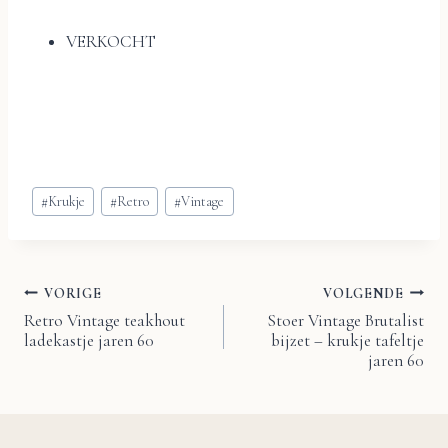
VERKOCHT
Bericht
#
Krukje
#
Retro
#
Vintage
tags:
VORIGE
VOLGENDE
Bericht
Retro Vintage teakhout
Stoer Vintage Brutalist
ladekastje jaren 60
bijzet – krukje tafeltje
navigatie
jaren 60