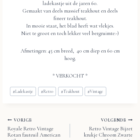
ladekastje uit de jaren 60.
Gemaakt van deels massief teakhout en deels
fineer teakhout.
In mooie staat, het blad heeft wat vlekjes.
Niet te groot en toch lekker veel bergruimte:-)
Afmetingen: 45 cm breed, 40 cm diep en 60 cm
hoog.
* VERKOCHT *
Bericht
#
Ladekastje
#
Retro
#
Teakhout
#
Vintage
tags:
VORIGE
VOLGENDE
Bericht
Royale Retro Vintage
Retro Vintage Bijzet
Rotan fauteuil American
krukje Chroom Zwarte