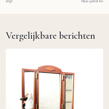
navigatie
stijl
Skai jaren 60
Vergelijkbare berichten