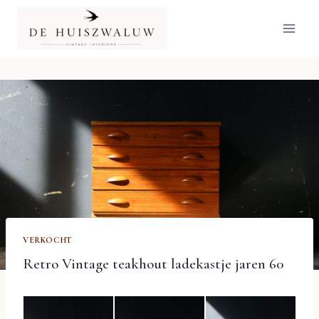
Doorgaan
naar
inhoud
VERKOCHT
Retro Vintage teakhout ladekastje jaren 60