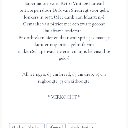
Super mooie vorm Retro Vintage fauteuil
ontworpen door Dirk van Sliedregt voor gebr.
Jonkers in 1957. (Met dank aan Maarten;-)
Gemaakt van pitriet met een zwart gecoat
buisframe onderstel.
Er ontbreken hier en daar wat sprietjes maar je
kunt er nog prima gebruik van
maken.Schapenvachtje erin en hij is helemaal te
gek:-)
Afmetingen: 65 cm breed, 65 cm diep, 75 cm
rughoogte, 33 cm zithoogte.
* VERKOCHT *
Bericht
#
Dirk van Sliedregt
#
fauteuil
#
Gebr. Jonkers