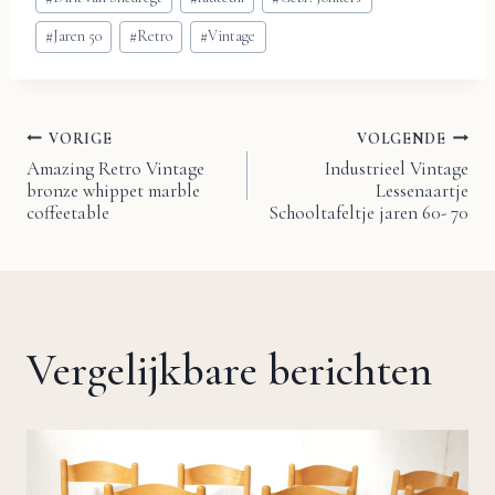
tags:
#
Jaren 50
#
Retro
#
Vintage
VORIGE
VOLGENDE
Bericht
Amazing Retro Vintage
Industrieel Vintage
bronze whippet marble
Lessenaartje
navigatie
coffeetable
Schooltafeltje jaren 60- 70
Vergelijkbare berichten