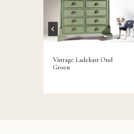
–
Vintage Ladekast Oud
bank uit
Groen