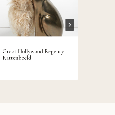
6 Houten 
-groen -
Groot Hollywood Regency
Kattenbeeld