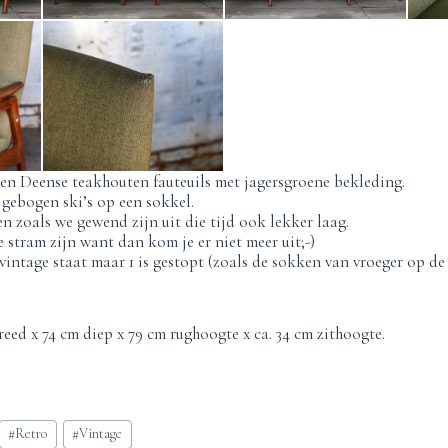
n Deense teakhouten fauteuils met jagersgroene bekleding.
gebogen ski’s op een sokkel.
n zoals we gewend zijn uit die tijd ook lekker laag.
e stram zijn want dan kom je er niet meer uit;-)
vintage staat maar 1 is gestopt (zoals de sokken van vroeger op de
eed x 74 cm diep x 79 cm rughoogte x ca. 34 cm zithoogte.
#
Retro
#
Vintage