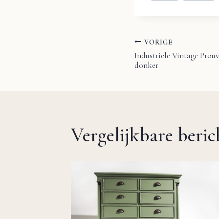
VORIGE
Bericht
Industriele Vintage Prou
donker
navigatie
Vergelijkbare beri