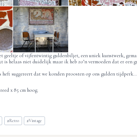
t geeltje of vijfentwintig guldenbiljet, een uniek kunstwerk, gema
t is helaas niet duidelijk maar ik heb zo’n vermoeden dat er een 
s heft suggereert dat we konden proosten op ons gulden tijdperk….
reed x 85 cm hoog.
#
Retro
#
Vintage