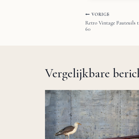
VORIGE
Bericht
Retro Vintage Fauteuils 
60
navigatie
Vergelijkbare beri