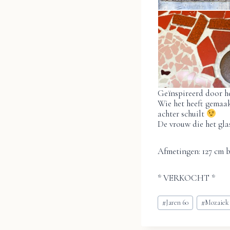
Geïnspireerd door he
Wie het heeft gemaak
achter schuilt
De vrouw die het gla
Afmetingen: 127 cm b
* VERKOCHT *
Bericht
#
Jaren 60
#
Mozaiek
tags: