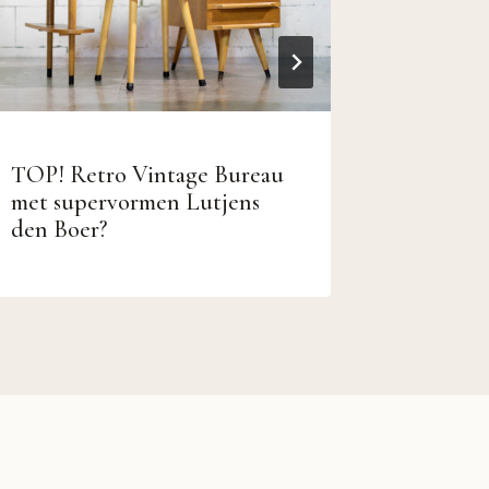
TOP! Retro Vintage Bureau
Vintage
met supervormen Lutjens
bijzettaf
den Boer?