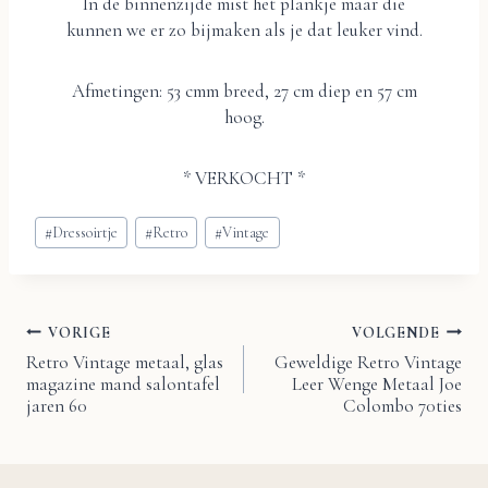
In de binnenzijde mist het plankje maar die
kunnen we er zo bijmaken als je dat leuker vind.
Afmetingen: 53 cmm breed, 27 cm diep en 57 cm
hoog.
* VERKOCHT *
Bericht
#
Dressoirtje
#
Retro
#
Vintage
tags:
VORIGE
VOLGENDE
Bericht
Retro Vintage metaal, glas
Geweldige Retro Vintage
magazine mand salontafel
Leer Wenge Metaal Joe
navigatie
jaren 60
Colombo 70ties