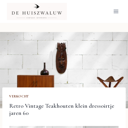
Doorgaan
naar
inhoud
VERKOCHT
Retro Vintage Teakhouten klein dressoirtje
jaren 60