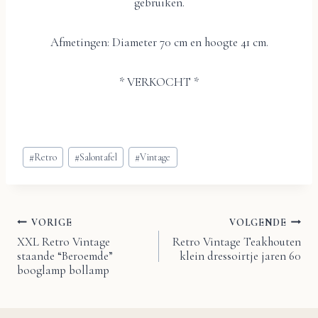
gebruiken.
Afmetingen: Diameter 70 cm en hoogte 41 cm.
* VERKOCHT *
Bericht
#
Retro
#
Salontafel
#
Vintage
tags:
VORIGE
VOLGENDE
Bericht
XXL Retro Vintage
Retro Vintage Teakhouten
staande “Beroemde”
klein dressoirtje jaren 60
navigatie
booglamp bollamp