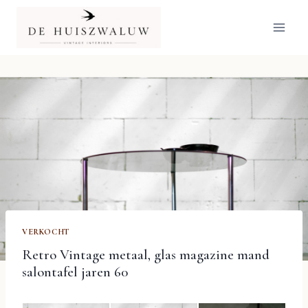
Doorgaan
naar
inhoud
VERKOCHT
Retro Vintage metaal, glas magazine mand
salontafel jaren 60