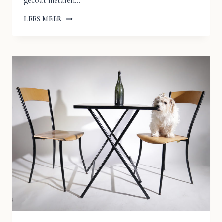
gecoat metalen…
BOHO
LEES MEER
STIJL
KLAPTAFELS
BISTRO
TAFELS
TERRASTAFELS
GROEN
BLAD
ZWART
FRAME