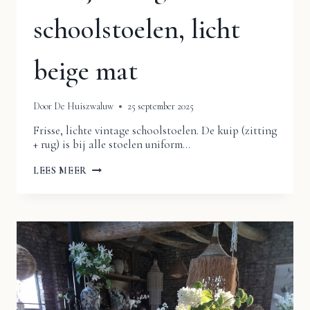
schoolstoelen, licht
beige mat
Door
De Huiszwaluw
25 september 2025
Frisse, lichte vintage schoolstoelen. De kuip (zitting
+ rug) is bij alle stoelen uniform…
PARTIJ
LEES MEER
VINTAGE
SCHOOLSTOELEN,
LICHT
BEIGE
MAT