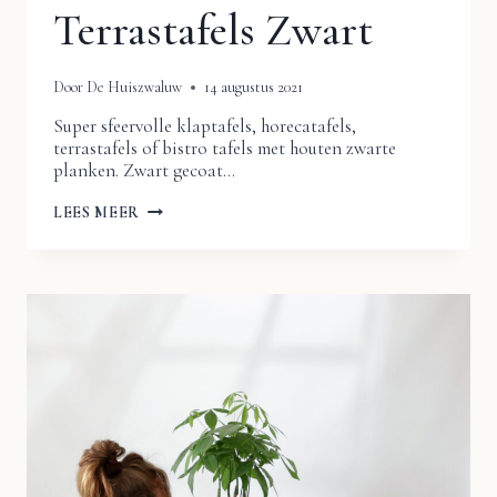
Terrastafels Zwart
Door
De Huiszwaluw
14 augustus 2021
Super sfeervolle klaptafels, horecatafels,
terrastafels of bistro tafels met houten zwarte
planken. Zwart gecoat…
FRANSE
LEES MEER
STIJL
KLAPTAFELS
BISTRO
TAFELS
TERRASTAFELS
ZWART