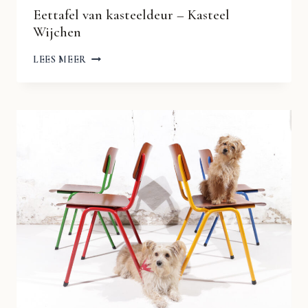
Eettafel van kasteeldeur – Kasteel
Wijchen
EETTAFEL
LEES MEER
VAN
KASTEELDEUR
–
KASTEEL
WIJCHEN