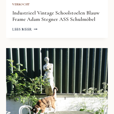
VERKOCHT
Industrieel Vintage Schoolstoelen Blauw
Frame Adam Stegner ASS Schulmöbel
INDUSTRIEEL
LEES MEER
VINTAGE
SCHOOLSTOELEN
BLAUW
FRAME
ADAM
STEGNER
ASS
SCHULMÖBEL