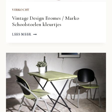
VERKOCHT
Vintage Design Eromes / Marko
Schoolstoelen kleurtjes
VINTAGE
LEES MEER
DESIGN
EROMES
/
MARKO
SCHOOLSTOELEN
KLEURTJES