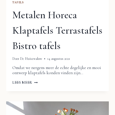
TAFELS
Metalen Horeca
Klaptafels Terrastafels
Bistro tafels
Door
De Huiszwaluw
14 augustus 2021
Omdat we nergens meer de echte degelijke en mooi
ontwerp klaptafels konden vinden zijn…
METALEN
LEES MEER
HORECA
KLAPTAFELS
TERRASTAFELS
BISTRO
TAFELS