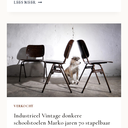
KLEINE
LEES MEER
PARTIJ
DESIGN
STOELEN
ZWART
V-
VORM
FRAME
JAREN
90
VERKOCHT
Industrieel Vintage donkere
schoolstoelen Marko jaren 70 stapelbaar