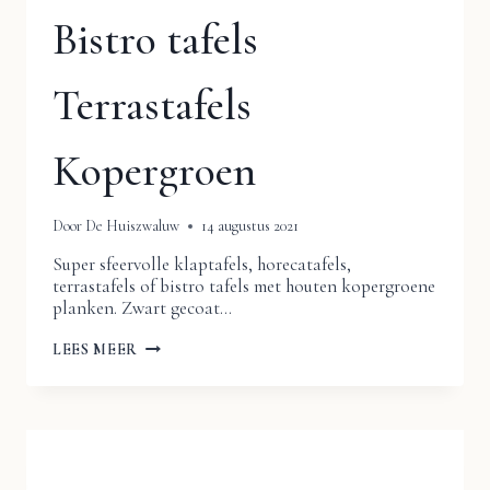
Bistro tafels
Terrastafels
Kopergroen
Door
De Huiszwaluw
14 augustus 2021
Super sfeervolle klaptafels, horecatafels,
terrastafels of bistro tafels met houten kopergroene
planken. Zwart gecoat…
FRANSE
LEES MEER
STIJL
KLAPTAFELS
BISTRO
TAFELS
TERRASTAFELS
KOPERGROEN