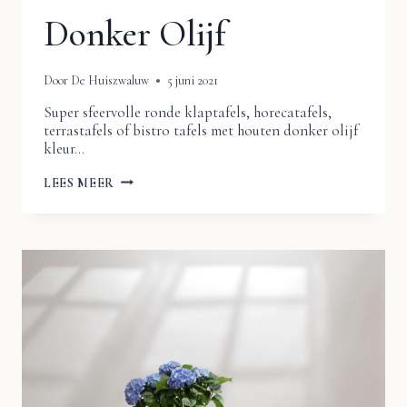
Donker Olijf
Door
De Huiszwaluw
5 juni 2021
Super sfeervolle ronde klaptafels, horecatafels,
terrastafels of bistro tafels met houten donker olijf
kleur…
FRANSE
LEES MEER
STIJL
RONDE
KLAPTAFELS
BISTRO
TAFELS
TERRASTAFELS
DONKER
OLIJF