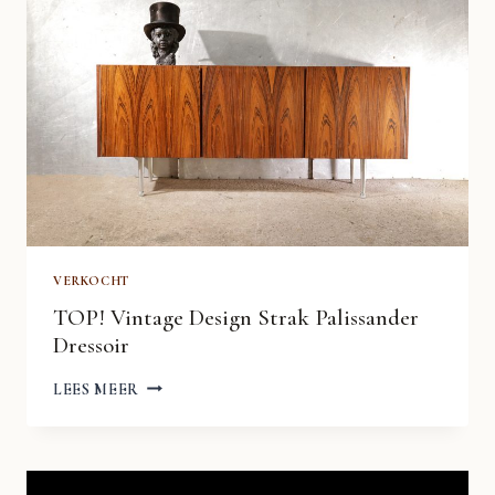
VERKOCHT
TOP! Vintage Design Strak Palissander
Dressoir
TOP!
LEES MEER
VINTAGE
DESIGN
STRAK
PALISSANDER
DRESSOIR