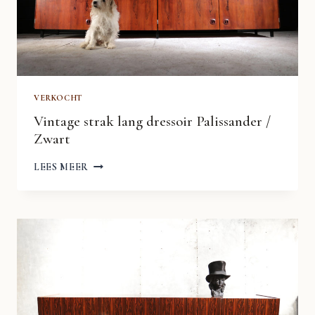
VERKOCHT
Vintage strak lang dressoir Palissander /
Zwart
VINTAGE
LEES MEER
STRAK
LANG
DRESSOIR
PALISSANDER
/
ZWART