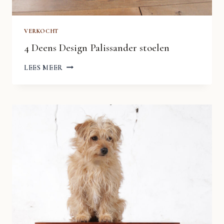
VERKOCHT
4 Deens Design Palissander stoelen
4
LEES MEER
DEENS
DESIGN
PALISSANDER
STOELEN