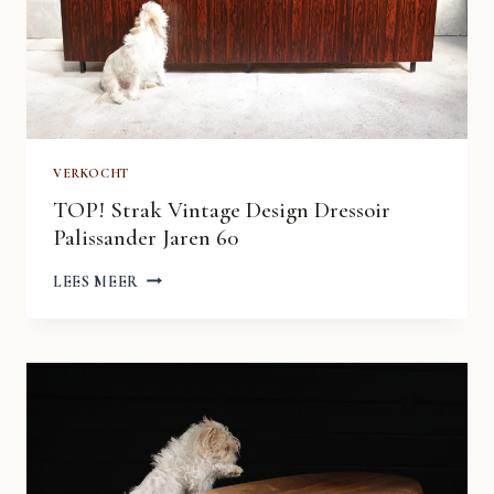
VERKOCHT
TOP! Strak Vintage Design Dressoir
Palissander Jaren 60
TOP!
LEES MEER
STRAK
VINTAGE
DESIGN
DRESSOIR
PALISSANDER
JAREN
60