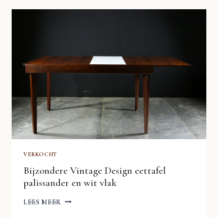
DEENS
SALONTAFEL
JAREN
60
VERKOCHT
Bijzondere Vintage Design eettafel
palissander en wit vlak
BIJZONDERE
LEES MEER
VINTAGE
DESIGN