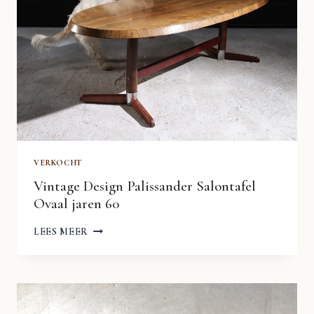
VERKOCHT
Vintage Design Palissander Salontafel
Ovaal jaren 60
VINTAGE
LEES MEER
DESIGN
PALISSANDER
SALONTAFEL
OVAAL
JAREN
60