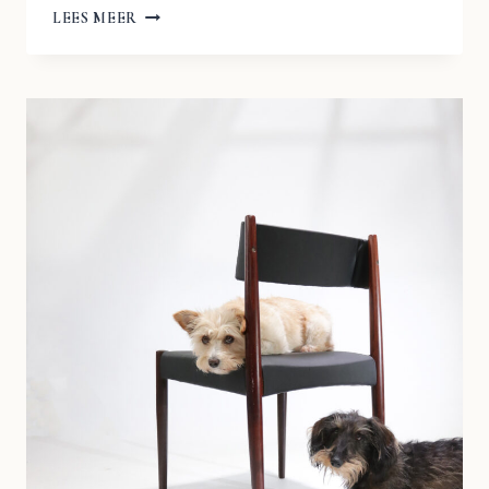
VINTAGE
LEES MEER
DESIGN
NESTTAFELS
MIMISET
PALISSANDER
CHROOM