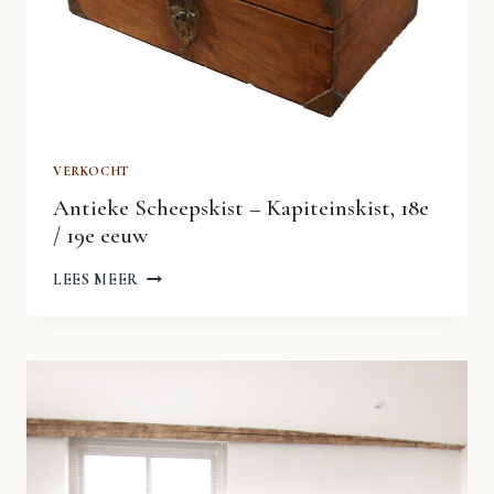
VERKOCHT
Antieke Scheepskist – Kapiteinskist, 18e
/ 19e eeuw
ANTIEKE
LEES MEER
SCHEEPSKIST
–
KAPITEINSKIST,
18E
/
19E
EEUW