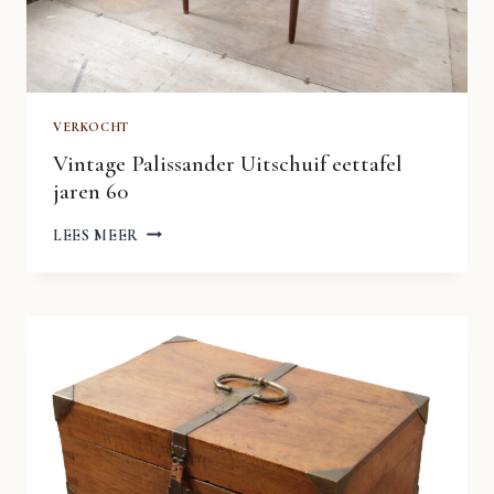
VERKOCHT
Vintage Palissander Uitschuif eettafel
jaren 60
VINTAGE
LEES MEER
PALISSANDER
UITSCHUIF
EETTAFEL
JAREN
60