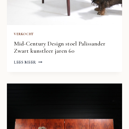
VERKOCHT
Mid-Century Design stoel Palissander
Zwart kunstleer jaren 60
MID-
LEES MEER
CENTURY
DESIGN
STOEL
PALISSANDER
ZWART
KUNSTLEER
JAREN
60