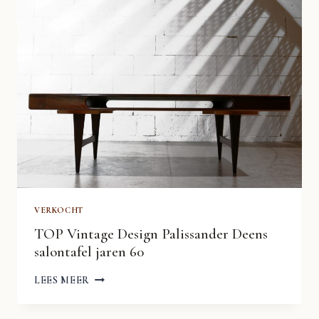
JAREN
60
VERKOCHT
TOP Vintage Design Palissander Deens
salontafel jaren 60
TOP
LEES MEER
VINTAGE
DESIGN
PALISSANDER