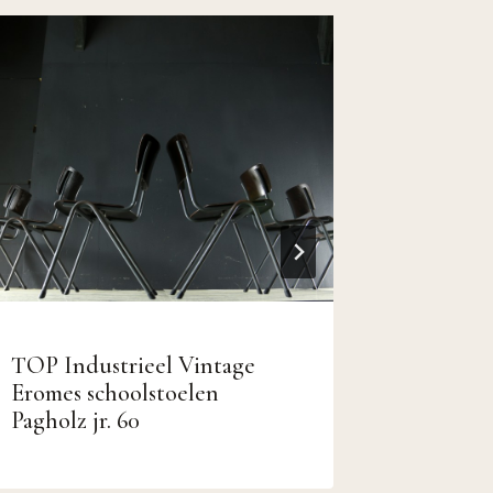
TOP Industrieel Vintage
2 Retro 
Eromes schoolstoelen
stoeltje
Pagholz jr. 60