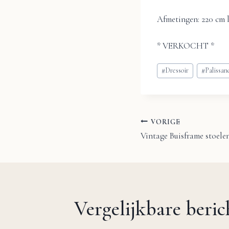
Afmetingen: 220 cm l
* VERKOCHT *
Bericht
#
Dressoir
#
Palissan
tags:
VORIGE
Bericht
Vintage Buisframe stoelen
navigatie
Vergelijkbare beri