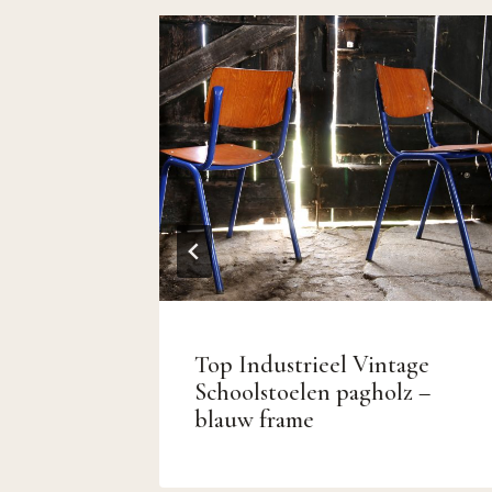
n Belgo
Top Industrieel Vintage
phis
Schoolstoelen pagholz –
blauw frame