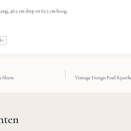
ang, 46.5 cm diep en 62.5 cm hoog.
der
 Sleets
Vintage Design Poul Kjaerho
chten