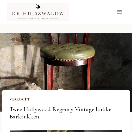
Doorgaan
naar
inhoud
VERKOCHT
Twee Hollywood Regency Vintage Lubke
Barkrukken