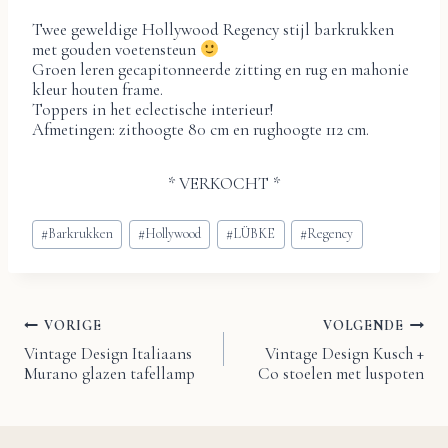
Twee geweldige Hollywood Regency stijl barkrukken
met gouden voetensteun
Groen leren gecapitonneerde zitting en rug en mahonie
kleur houten frame.
Toppers in het eclectische interieur!
Afmetingen: zithoogte 80 cm en rughoogte 112 cm.
* VERKOCHT *
Bericht
#
Barkrukken
#
Hollywood
#
LÜBKE
#
Regency
tags:
VORIGE
VOLGENDE
Bericht
Vintage Design Italiaans
Vintage Design Kusch +
Murano glazen tafellamp
Co stoelen met luspoten
navigatie