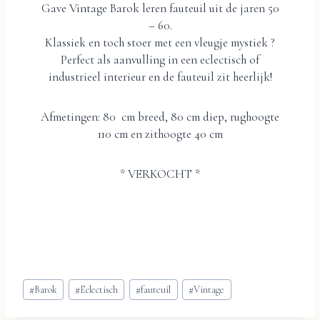
Gave Vintage Barok leren fauteuil uit de jaren 50
– 60.
Klassiek en toch stoer met een vleugje mystiek ?
Perfect als aanvulling in een eclectisch of
industrieel interieur en de fauteuil zit heerlijk!
Afmetingen: 80 cm breed, 80 cm diep, rughoogte
110 cm en zithoogte 40 cm
* VERKOCHT *
Bericht
#
Barok
#
Eclectisch
#
fauteuil
#
Vintage
tags: