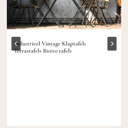
Industrieel Vintage Klaptafels
Terrastafels Bistro tafels