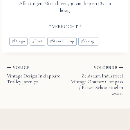
Afmetingen: 66 cm breed, 30 cm diep en 187 cm
hoog.
* VERKOCHT *
Bericht
#
Design
#
Plant
#
Staande Lamp
#
Vintage
tags:
VORIGE
VOLGENDE
Bericht
Vintage Design Inklapbare
Zeldzaam Industrieel
Trolley jaren 70
Vintage Obumex Compass
navigatie
/ Passer Schoolstoelen
zwart