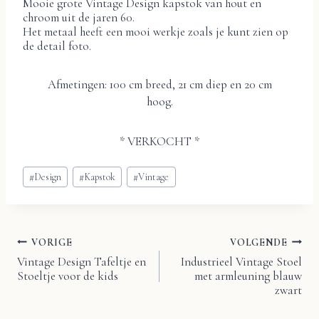
Mooie grote Vintage Design kapstok van hout en
chroom uit de jaren 60.
Het metaal heeft een mooi werkje zoals je kunt zien op
de detail foto.
Afmetingen: 100 cm breed, 21 cm diep en 20 cm
hoog.
* VERKOCHT *
Bericht
#
Design
#
Kapstok
#
Vintage
tags:
VORIGE
VOLGENDE
Bericht
Vintage Design Tafeltje en
Industrieel Vintage Stoel
Stoeltje voor de kids
met armleuning blauw
navigatie
zwart