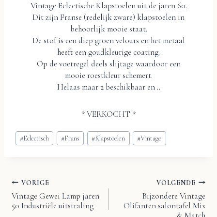
Vintage Eclectische Klapstoelen uit de jaren 60.
Dit zijn Franse (redelijk zware) klapstoelen in
behoorlijk mooie staat.
De stof is een diep groen velours en het metaal
heeft een goudkleurige coating.
Op de voetregel deels slijtage waardoor een
mooie roestkleur schemert.
Helaas maar 2 beschikbaar en ..
* VERKOCHT *
Bericht
#
Eclectisch
#
Frans
#
Klapstoelen
#
Vintage
tags:
VORIGE
VOLGENDE
Bericht
Vintage Gewei Lamp jaren
Bijzondere Vintage
50 Industriële uitstraling
Olifanten salontafel Mix
& Match