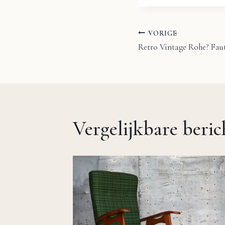
VORIGE
Bericht
Retro Vintage Rohe? Faut
navigatie
Vergelijkbare beri