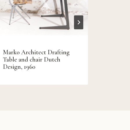
Marko Architect Drafting
Industr
Table and chair Dutch
Blerk v
Design, 1960
kunsten