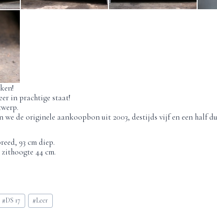
ken!
er in prachtige staat!
twerp.
n we de originele aankoopbon uit 2003, destijds vijf en een half d
reed, 93 cm diep.
zithoogte 44 cm.
#
DS 17
#
Leer