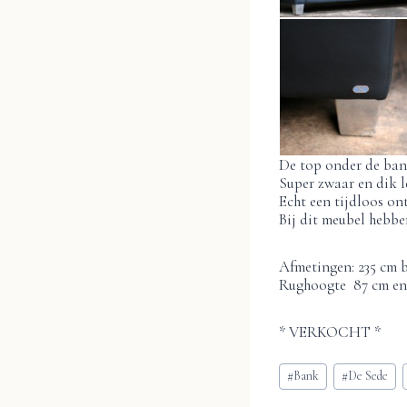
De top onder de ban
Super zwaar en dik le
Echt een tijdloos on
Bij dit meubel hebbe
Afmetingen: 235 cm b
Rughoogte 87 cm en 
* VERKOCHT *
Bericht
#
Bank
#
De Sede
tags: