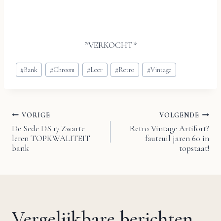
*VERKOCHT*
Bericht
#
Bank
#
Chroom
#
Leer
#
Retro
#
Vintage
tags:
VORIGE
VOLGENDE
Bericht
De Sede DS 17 Zwarte
Retro Vintage Artifort?
leren TOPKWALITEIT
fauteuil jaren 60 in
navigatie
bank
topstaat!
Vergelijkbare berichten