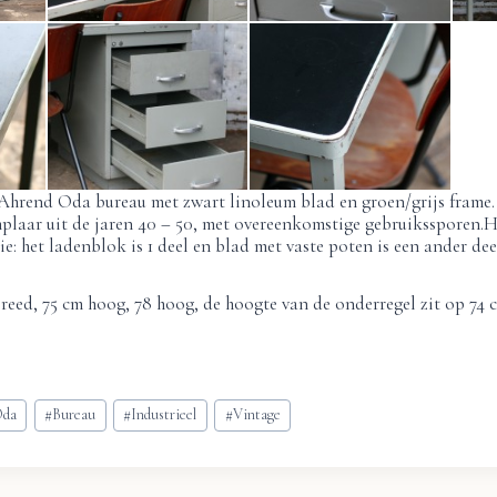
 Ahrend Oda bureau met zwart linoleum blad en groen/grijs frame.
mplaar uit de jaren 40 – 50, met overeenkomstige gebruikssporen.H
e: het ladenblok is 1 deel en blad met vaste poten is een ander dee
reed, 75 cm hoog, 78 hoog, de hoogte van de onderregel zit op 74 
Oda
#
Bureau
#
Industrieel
#
Vintage