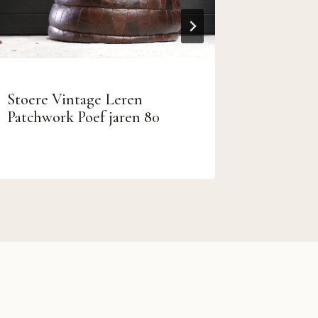
Stoere Vintage Leren
Vintage
Patchwork Poef jaren 80
Stoelen