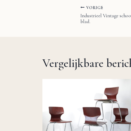
VORIGE
Bericht
Industrieel Vintage schoo
blad.
navigatie
Vergelijkbare beri