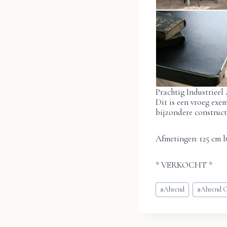
Prachtig Industrieel
Dit is een vroeg exe
bijzondere constructi
Afmetingen: 125 cm b
* VERKOCHT *
Bericht
#
Ahrend
#
Ahrend 
tags: