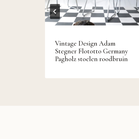
ke Raak
Vintage Design Adam
0
Stegner Flototto Germany
Pagholz stoelen roodbruin