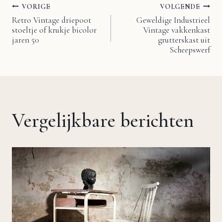
VORIGE
VOLGENDE
Bericht
Retro Vintage driepoot
Geweldige Industrieel
stoeltje of krukje bicolor
Vintage vakkenkast
navigatie
jaren 50
grutterskast uit
Scheepswerf
Vergelijkbare berichten