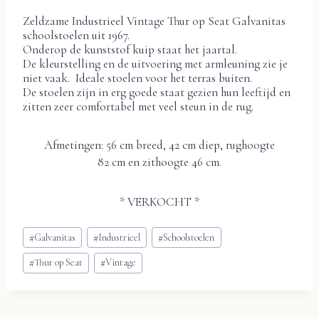
Zeldzame Industrieel Vintage Thur op Seat Galvanitas
schoolstoelen uit 1967.
Onderop de kunststof kuip staat het jaartal.
De kleurstelling en de uitvoering met armleuning zie je
niet vaak. Ideale stoelen voor het terras buiten.
De stoelen zijn in erg goede staat gezien hun leeftijd en
zitten zeer comfortabel met veel steun in de rug.
Afmetingen: 56 cm breed, 42 cm diep, rughoogte
82 cm en zithoogte 46 cm.
* VERKOCHT *
Bericht
#
Galvanitas
#
Industrieel
#
Schoolstoelen
tags:
#
Thur op Seat
#
Vintage