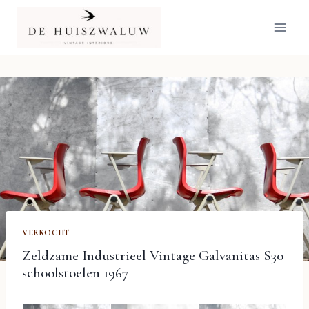
Doorgaan
naar
inhoud
VERKOCHT
Zeldzame Industrieel Vintage Galvanitas S30
schoolstoelen 1967