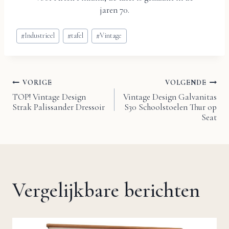
jaren 70.
Bericht
#
Industrieel
#
tafel
#
Vintage
tags:
VORIGE
VOLGENDE
Bericht
TOP! Vintage Design
Vintage Design Galvanitas
Strak Palissander Dressoir
S30 Schoolstoelen Thur op
navigatie
Seat
Vergelijkbare berichten