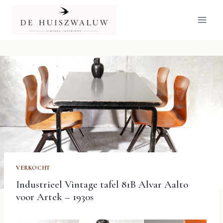
Doorgaan
naar
inhoud
VERKOCHT
Industrieel Vintage tafel 81B Alvar Aalto
voor Artek – 1930s