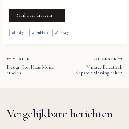
Mail over dit item →
Bericht
#
Design
#
Krukken
#
Vintage
tags:
VORIGE
VOLGENDE
Bericht
Design Ton Haas Moire
Vintage Eclectisch
stoelen
Kapstok Messing haken
navigatie
Vergelijkbare berichten