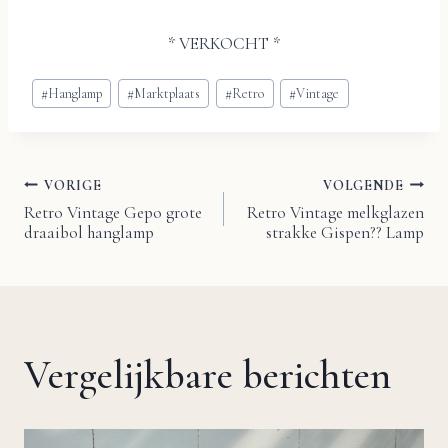
* VERKOCHT *
Bericht
#
Hanglamp
#
Marktplaats
#
Retro
#
Vintage
tags:
VORIGE
VOLGENDE
Bericht
Retro Vintage Gepo grote
Retro Vintage melkglazen
draaibol hanglamp
strakke Gispen?? Lamp
navigatie
Vergelijkbare berichten