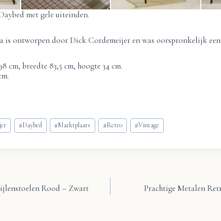
Daybed met gele uiteinden.
 is ontworpen door Dick Cordemeijer en was oorspronkelijk een
98 cm, breedte 83,5 cm, hoogte 34 cm.
cm.
jer
#
Daybed
#
Marktplaats
#
Retro
#
Vintage
ijlenstoelen Rood – Zwart
Prachtige Metalen Re