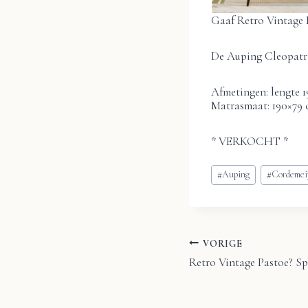
Gaaf Retro Vintage 
De Auping Cleopatra
Afmetingen: lengte 1
Matrasmaat: 190×79 
* VERKOCHT *
Bericht
#
Auping
#
Cordemei
tags:
VORIGE
Bericht
Retro Vintage Pastoe? Sp
navigatie