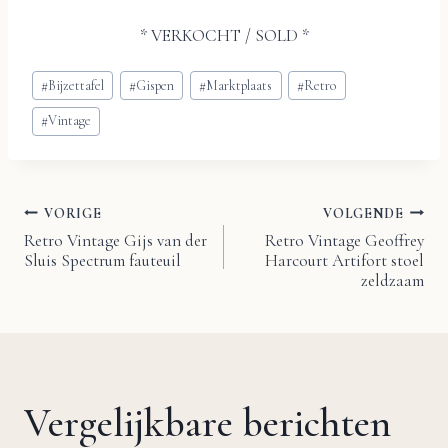
* VERKOCHT / SOLD *
Bericht
#
Bijzettafel
#
Gispen
#
Marktplaats
#
Retro
tags:
#
Vintage
VORIGE
VOLGENDE
Bericht
Retro Vintage Gijs van der
Retro Vintage Geoffrey
Sluis Spectrum fauteuil
Harcourt Artifort stoel
navigatie
zeldzaam
Vergelijkbare berichten