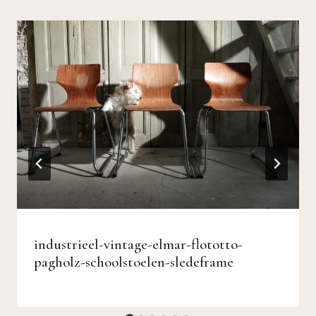
industrieel-vintage-elmar-flototto-
pagholz-schoolstoelen-sledeframe