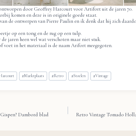
ontworpen door Geoffrey Harcourt voor Artifort uit de jaren 70.
orbij komen en deze is in originele goede staat.
van de ontwerpen van Pierre Paulin en ik denk dat hij zich daardo
beetje op een tong en de rug op een tulp.
 de jaren heen wel wat verschoten maar niet stuk.
 voet in het materiaal is de naam Arifort meegegoten.
 Harcourt
#
Marktplaats
#
Retro
#
Stoelen
#
Vintage
el Gispen? Dambord blad
Retro Vintage Tomado Holla