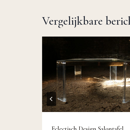
Vergelijkbare beri
Duplex
Eclectisch Design Salontafel