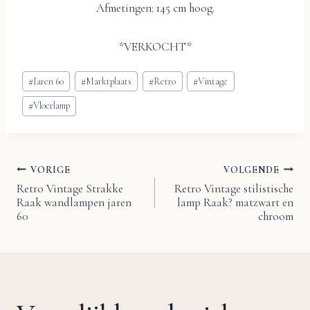
Afmetingen: 145 cm hoog.
*VERKOCHT*
Bericht
#
Jaren 60
#
Marktplaats
#
Retro
#
Vintage
tags:
#
Vloerlamp
VORIGE
VOLGENDE
Bericht
Retro Vintage Strakke
Retro Vintage stilistische
Raak wandlampen jaren
lamp Raak? matzwart en
navigatie
60
chroom