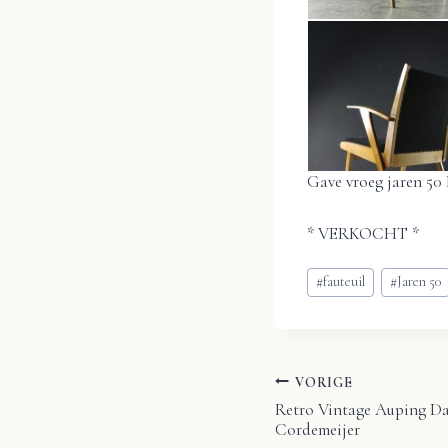
Gave vroeg jaren 50 
* VERKOCHT *
Bericht
#
fauteuil
#
Jaren 50
tags:
VORIGE
Bericht
Retro Vintage Auping D
Cordemeijer